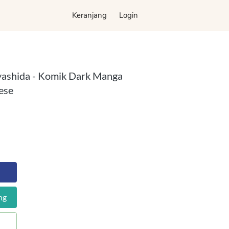
Keranjang
Keranjang
Login
Login
yashida - Komik Dark Manga
ese
ng