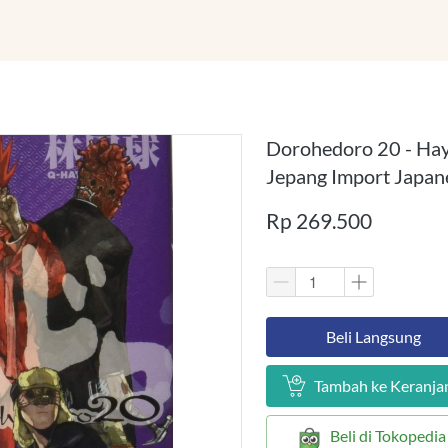
Dorohedoro 20 - Ha
Jepang Import Japan
Rp 269.500
`
Beli Langsung
`
Tambah ke Keranja
`
Beli di Tokopedia