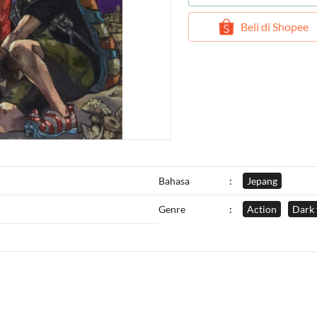
`
Beli di Shopee
Bahasa
:
Jepang
Genre
:
Action
Dark 