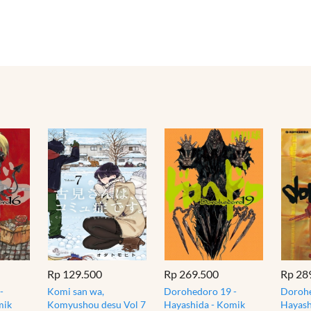
Rp 129.500
Rp 269.500
Rp 28
-
Komi san wa,
Dorohedoro 19 -
Dorohe
mik
Komyushou desu Vol 7
Hayashida - Komik
Hayash