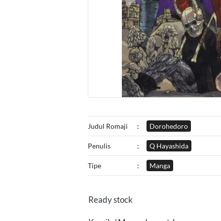
Judul Romaji
:
Dorohedoro
Penulis
:
Q Hayashida
Tipe
:
Manga
Ready stock