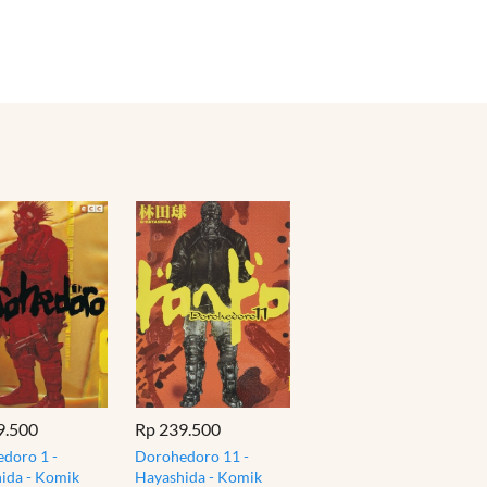
9.500
Rp 239.500
doro 1 -
Dorohedoro 11 -
ida - Komik
Hayashida - Komik