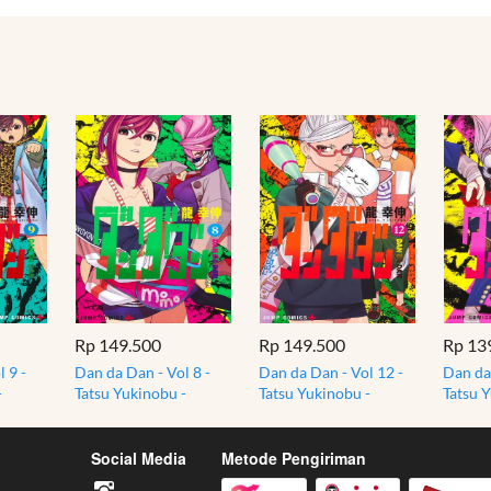
Rp 149.500
Rp 149.500
Rp 13
 9 -
Dan da Dan - Vol 8 -
Dan da Dan - Vol 12 -
Dan da 
-
Tatsu Yukinobu -
Tatsu Yukinobu -
Tatsu 
ounen
Dandadan - Shounen
Dandadan - Shounen
Dandad
Japan Manga
Japan Manga
Japan
Social Media
Metode Pengiriman