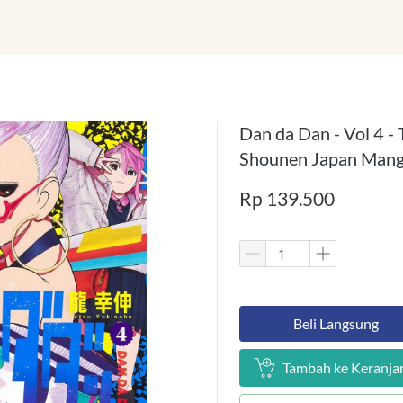
Dan da Dan - Vol 4 -
Shounen Japan Man
Rp 139.500
`
Beli Langsung
`
Tambah ke Keranja