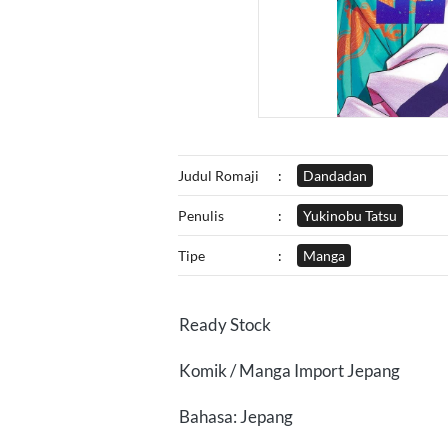
Judul Romaji
:
Dandadan
Penulis
:
Yukinobu Tatsu
Tipe
:
Manga
Ready Stock
Komik / Manga Import Jepang
Bahasa: Jepang