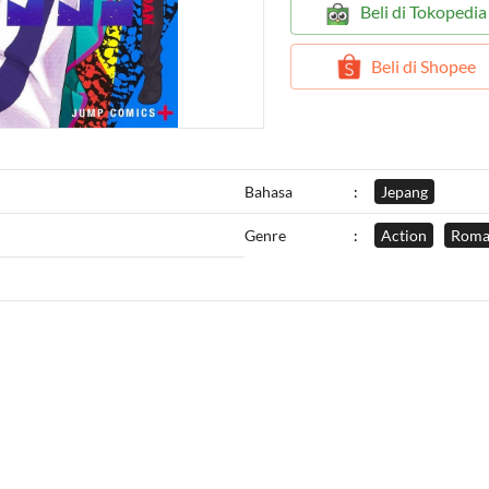
`
Beli di Tokopedia
`
Beli di Shopee
Bahasa
:
Jepang
Genre
:
Action
Roma