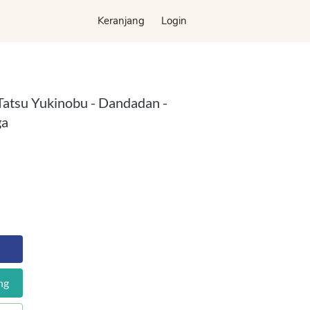
Keranjang
Keranjang
Login
Login
 Tatsu Yukinobu - Dandadan -
ga
ng