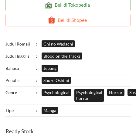
`
Beli di Tokopedia
`
Beli di Shopee
Judul Romaji
:
Chi no Wadachi
Judul Inggris
:
Blood on the Tracks
Bahasa
:
Jepang
Penulis
:
Shuzo Oshimi
Genre
:
Psychological
Psychological
Horror
Sus
horror
Tipe
:
Manga
Ready Stock