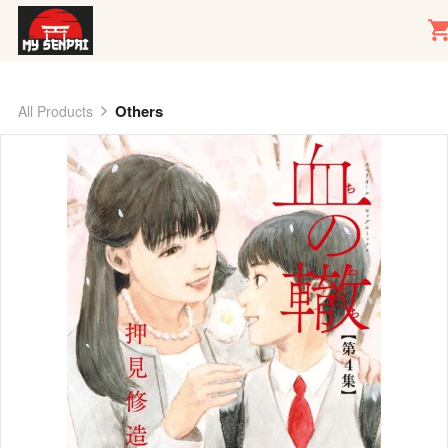
Others
All Products