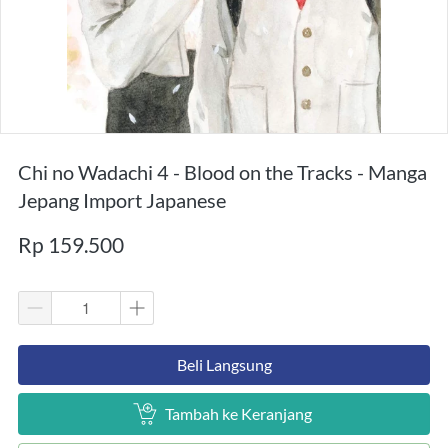
Chi no Wadachi 4 - Blood on the Tracks - Manga
Jepang Import Japanese
Rp 159.500
`
Beli Langsung
`
Tambah ke Keranjang