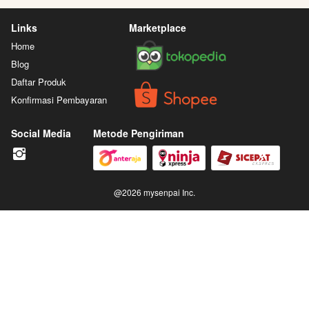
Jepang Import
Jepang Import
Manga
Japanese
Japanese
Links
Marketplace
Home
Blog
Daftar Produk
Konfirmasi Pembayaran
Social Media
Metode Pengiriman
@
2026
mysenpai Inc.