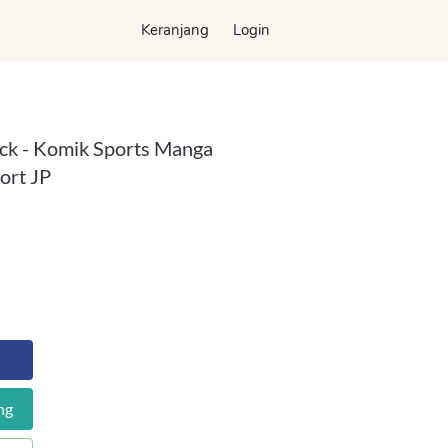
Keranjang
Keranjang
Login
Login
ock - Komik Sports Manga
ort JP
ng