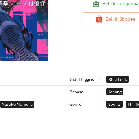
`
Beli di Tokopedia
`
Beli di Shopee
Judul Inggris
:
Blue Lock
Bahasa
:
Jepang
Yusuke Nomura
Genre
:
Sports
Thrill