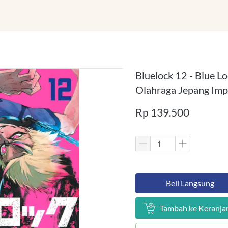
Bluelock 12 - Blue L
Olahraga Jepang Imp
Rp 139.500
`
Beli Langsung
`
Tambah ke Keranja