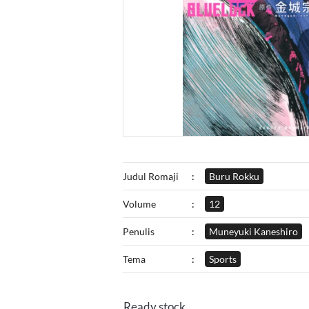
Judul Romaji
:
Buru Rokku
Volume
:
12
Penulis
:
Muneyuki Kaneshiro
Tema
:
Sports
Ready stock