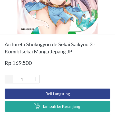
Arifureta Shokugyou de Sekai Saikyou 3 -
Komik Isekai Manga Jepang JP
Rp 169.500
`
Beli Langsung
`
Tambah ke Keranjang