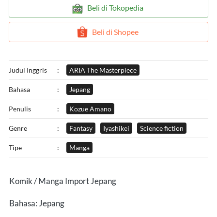
`
Beli di Tokopedia
`
Beli di Shopee
Judul Inggris
:
ARIA The Masterpiece
Bahasa
:
Jepang
Penulis
:
Kozue Amano
Genre
:
Fantasy
Iyashikei
Science fiction
Tipe
:
Manga
Komik / Manga Import Jepang
Bahasa: Jepang