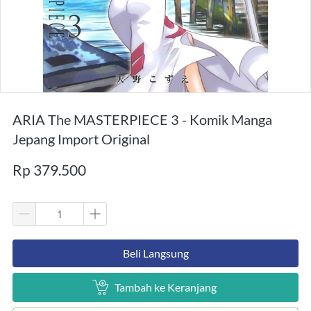
ARIA The MASTERPIECE 3 - Komik Manga
Jepang Import Original
Rp 379.500
`
Beli Langsung
`
Tambah ke Keranjang