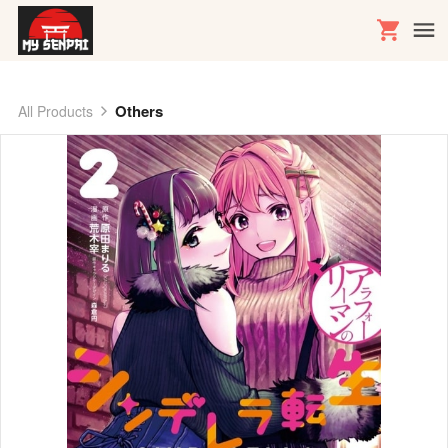
Others
All Products