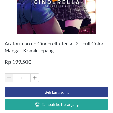
Araforiman no Cinderella Tensei 2 - Full Color
Manga - Komik Jepang
Rp 199.500
`
Beli Langsung
`
Tambah ke Keranjang