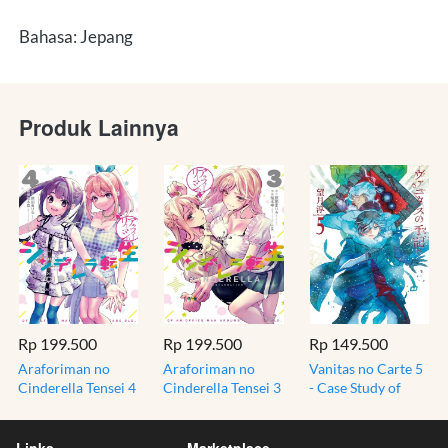
Bahasa: Jepang
Produk Lainnya
Rp 199.500
Rp 199.500
Rp 149.500
Araforiman no
Araforiman no
Vanitas no Carte 5
Cinderella Tensei 4
Cinderella Tensei 3
- Case Study of
- Full Color Manga
- Full Color Manga
Vanitas - Komik
- Komik Jepang
- Komik Jepang
Manga Jepang
Impor
Links
Marketplace