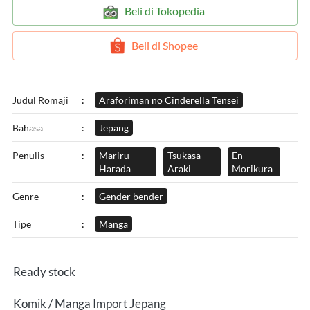
`
Beli di Tokopedia
`
Beli di Shopee
Judul Romaji
:
Araforiman no Cinderella Tensei
Bahasa
:
Jepang
Penulis
:
Mariru
Tsukasa
En
Harada
Araki
Morikura
Genre
:
Gender bender
Tipe
:
Manga
Ready stock
Komik / Manga Import Jepang